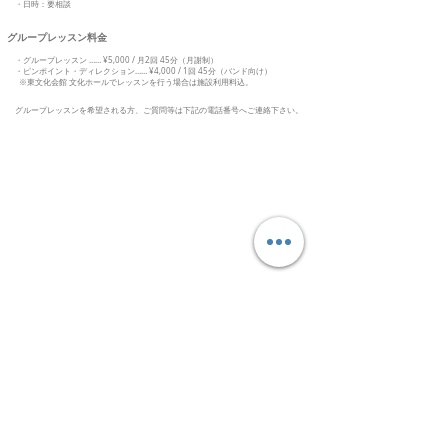
・日時：要相談
グループレッスン料金​
・グループレッスン …… ¥5,000 / 月2回 45分（月謝制）
・ピンポイント・ディレクション
…… ¥4,000 / 1回 45分（バンド向け）
※東文化会館 文化ホールでレッスンを行う場合は施設利用料込。
グループレッスンを希望される方、ご質問等は下記の電話番号へご連絡下さい。
​開催時間
​初心者向けギター教室
場所：堺市東文化会館 文化ホール
毎週火曜・木曜日
14:00pm-21:00pm
不定土曜・日曜日
14:00pm-18:00pm
選べる初心者コース